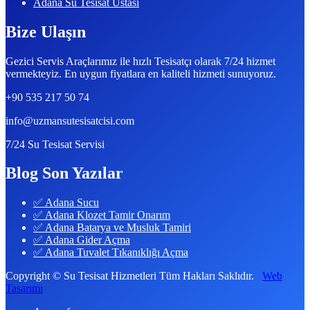
Adana Su Tesisat Ustası
Bize Ulaşın
Gezici Servis Araçlarımız ile hızlı Tesisatçı olarak 7/24 hizmet
vermekteyiz. En uygun fiyatlara en kaliteli hizmeti sunuyoruz.
+90 535 217 50 74
info@uzmansutesisatcisi.com
7/24 Su Tesisat Servisi
Blog Son Yazılar
✅ Adana Sucu
✅ Adana Klozet Tamir Onarım
✅ Adana Batarya ve Musluk Tamiri
✅ Adana Gider Açma
✅ Adana Tuvalet Tıkanıklığı Açma
Copyright © Su Tesisat Hizmetleri Tüm Hakları Saklıdır.
Web
Tasarımı