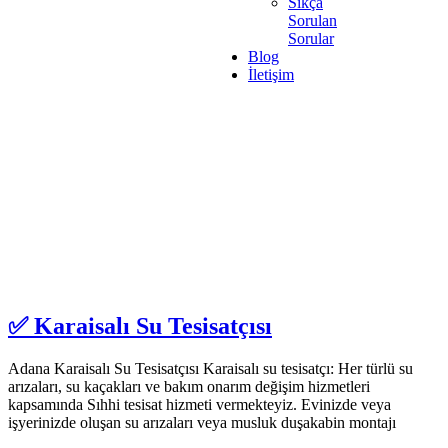
Sıkça
Sorulan
Sorular
Blog
İletişim
Karaisalı Sıhhi Su Tesisatçı arşivleri -
Adana Su Tesisatçısı | Adana Tuvalet
Açma
Uzman Su Tesisatçısı
Anasayfa
Etiket: Karaisalı Sıhhi Su Tesisatçı
✅ Karaisalı Su Tesisatçısı
Adana Karaisalı Su Tesisatçısı Karaisalı su tesisatçı: Her türlü su
arızaları, su kaçakları ve bakım onarım değişim hizmetleri
kapsamında Sıhhi tesisat hizmeti vermekteyiz. Evinizde veya
işyerinizde oluşan su arızaları veya musluk duşakabin montajı