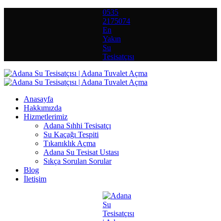
0535
2175074
En
Yakın
Su
Tesisatçısı
Anasayfa
Hakkımızda
Hizmetlerimiz
Adana Sıhhi Tesisatçı
Su Kaçağı Tespiti
Tıkanıklık Açma
Adana Su Tesisat Ustası
Sıkça Sorulan Sorular
Blog
İletişim