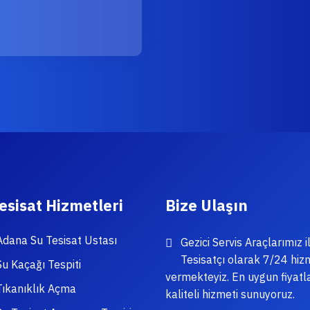
esisat Hizmetleri
Bize Ulaşın
Adana Su Tesisat Ustası
Gezici Servis Araçlarımız il
Tesisatçı olarak 7/24 hiz
Su Kaçağı Tespiti
vermekteyiz. En uygun fiyatl
Tıkanıklık Açma
kaliteli hizmeti sunuyoruz.