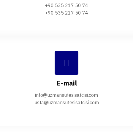
+90 535 217 50 74
+90 535 217 50 74
E-mail
info@uzmansutesisatcisi.com
usta@uzmansutesisatcisi.com