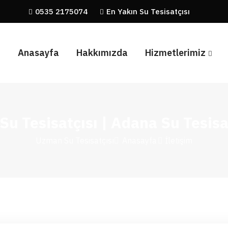
0535 2175074
En Yakın Su Tesisatçısı
Anasayfa
Hakkımızda
Hizmetlerimiz
Su Tesisatçısı | Adana Su Tesisa
Uzman Su Tesisatçısı
Anasayfa
İletişim