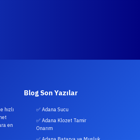
Blog Son Yazılar
e hızlı
✅ Adana Sucu
met
✅ Adana Klozet Tamir
ara en
Onarım
✅ Adana Batarya ve Musluk