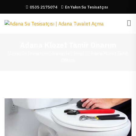
0535 2175074
En Yakın Su Tesisatçısı
Adana Klozet Tamir Onarım
Uzman Su Tesisatçısı
Anasayfa
Blog
✅ Adana Klozet Tamir
Onarım