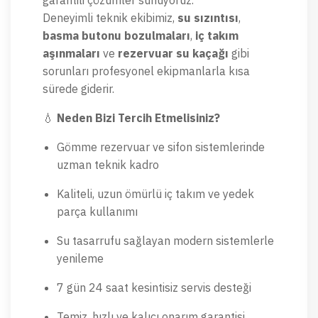
Deneyimli teknik ekibimiz,
su sızıntısı
,
basma butonu bozulmaları
,
iç takım
aşınmaları
ve
rezervuar su kaçağı
gibi
sorunları profesyonel ekipmanlarla kısa
sürede giderir.
💧
Neden Bizi Tercih Etmelisiniz?
Gömme rezervuar ve sifon sistemlerinde
uzman teknik kadro
Kaliteli, uzun ömürlü iç takım ve yedek
parça kullanımı
Su tasarrufu sağlayan modern sistemlerle
yenileme
7 gün 24 saat kesintisiz servis desteği
Temiz, hızlı ve kalıcı onarım garantisi