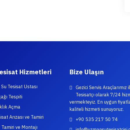
esisat Hizmetleri
Bize Ulaşın
Su Tesisat Ustası
Gezici Servis Araçlarımız il
Tesisatçı olarak 7/24 hiz
ağı Tespiti
vermekteyiz. En uygun fiyatl
ıklık Açma
kaliteli hizmeti sunuyoruz.
isat Arızası ve Tamiri
+90 535 217 50 74
 Tamiri ve Montajı
info@uzmansutesisatcisi