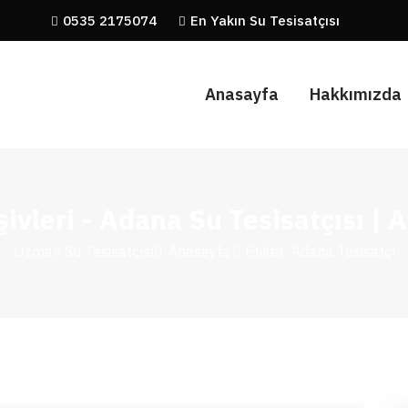
0535 2175074
En Yakın Su Tesisatçısı
Anasayfa
Hakkımızda
şivleri - Adana Su Tesisatçısı |
Uzman Su Tesisatçısı
Anasayfa
Etiket: Adana Tesisatçı