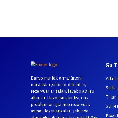
Su T
Banyo mutfak armatürleri,
Adana 
musluklar ,sifon problemleri,
Su Kaç
rezervuar arızaları, lavabo altı su
Tıkan
akıntısı, klozet su akıntısı, duş
problemleri ,gömme rezervuar,
Su Tes
asma klozet arızaları şeklinde
Klozet
oluşabilecek tüm arızalarda 100%