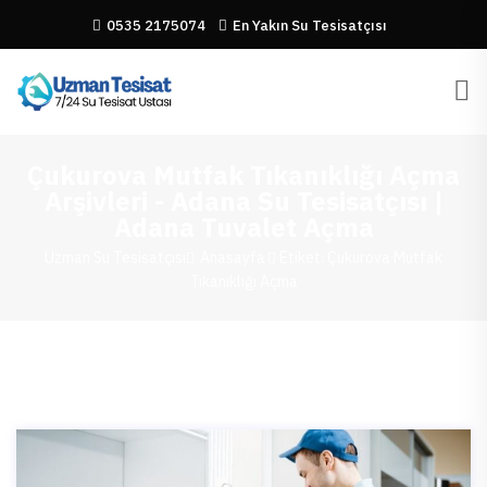
0535 2175074
En Yakın Su Tesisatçısı
Çukurova Mutfak Tıkanıklığı Açma
Arşivleri - Adana Su Tesisatçısı |
Adana Tuvalet Açma
Uzman Su Tesisatçısı
Anasayfa
Etiket: Çukurova Mutfak
Tıkanıklığı Açma